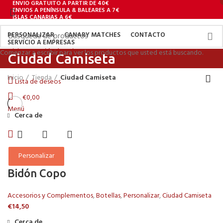
ENVIO GRATUITO A PARTIR DE 40€
ENVIOS A PENÍNSULA & BALEARES A 7€
ISLAS CANARIAS A 6€
928 502 482
PERSONALIZAR
CANARY MATCHES
CONTACTO
SERVICIO A EMPRESAS
Inicio De Sesión / Registrarse
Comenzar a escribir para ver los productos que usted está buscando.
Ciudad Camiseta
Inicio
Tienda
Ciudad Camiseta
Lista de deseos
€
0,00
Menú
Cerca de
Personalizar
Bidón Copo
Accesorios y Complementos
,
Botellas
,
Personalizar
,
Ciudad Camiseta
€
14,50
Cerca de