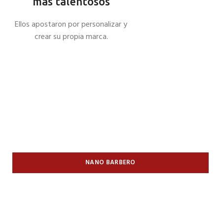
más talentosos
Ellos apostaron por personalizar y
crear su propia marca.
BIG BULKY BEAR
NANO BARBERO
FLEJE DE FLOW