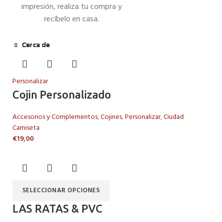
impresión, realiza tu compra y
recíbelo en casa.
Cerca de
Cerca de
Cerca de
Cerca de
Cerca de
Cerca de
Cerca de
Cerca de
Personalizar
Cojin Personalizado
Accesorios y Complementos
,
Cojines
,
Personalizar
,
Ciudad
Camiseta
€
19,00
SELECCIONAR OPCIONES
LAS RATAS & PVC