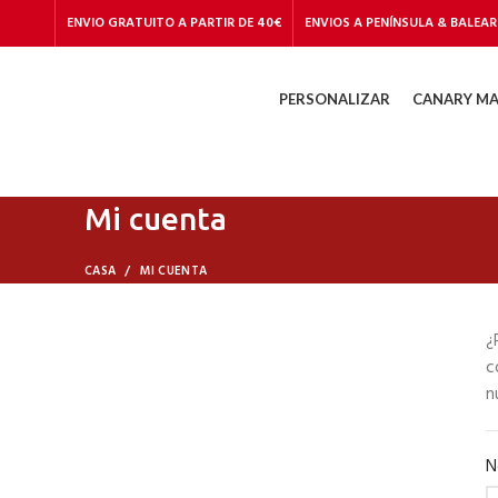
ENVIO GRATUITO A PARTIR DE 40€
ENVIOS A PENÍNSULA & BALEAR
PERSONALIZAR
CANARY MA
Comenzar a escribir para ver los productos que usted está buscando.
Mi cuenta
CASA
MI CUENTA
¿
c
n
N