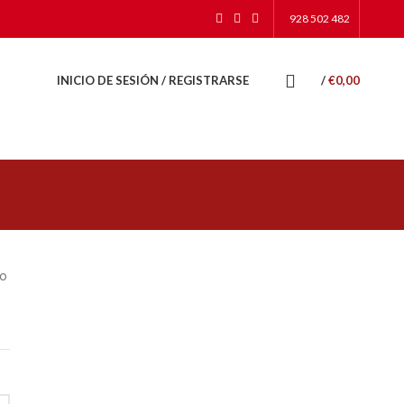
928 502 482
INICIO DE SESIÓN / REGISTRARSE
/
€
0,00
 o