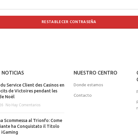
RESTABLECER CONTRASEÑA
 NOTICIAS
NUESTRO CENTRO
Donde estamos
du Service Client des Casinos en
cits de Victoires pendant les
Contacto
de Noël
26
No Hay Comentarios
ma Scommessa al Trionfo: Come
iante ha Conquistato il Titolo
i iGaming